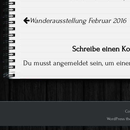
Artikel-
Wanderausstellung Februar 2016
Navigation
Schreibe einen K
Du musst
angemeldet
sein, um ein
Co
WordPress th